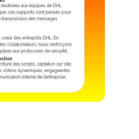
es
 destinées aux équipes de DHL
ique, ces supports sont pensés pour
 la transmission des messages
u cœur des entrepôts DHL. En
n des collaborateurs, nous renforçons
équipes aux protocoles de sécurité.
uction
riture des scripts, captation sur site,
des vidéos dynamiques, engageantes
nication interne de l’entreprise.